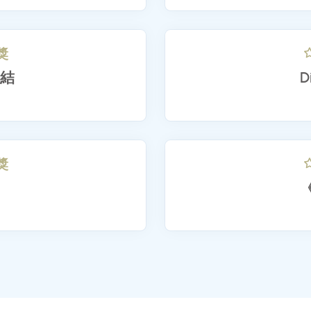
o
M
62
力獎
感連結
18
力獎
貓
99