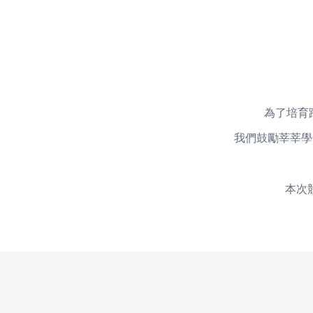
為了培
我們鼓勵莘莘
本