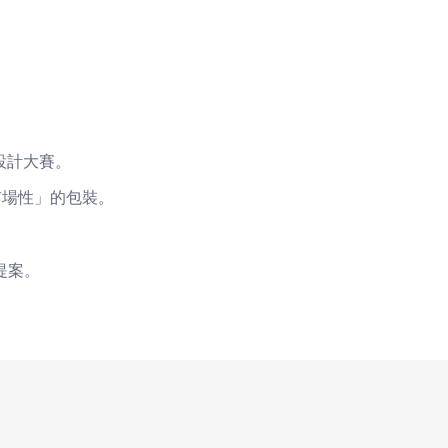
校園包裝設計大賽。
」與「市場性」的包裝。
舞台。
與設計提案。