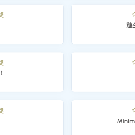
隊伍代號：339
計獎
錄
39
計獎
蹦！
65
計獎