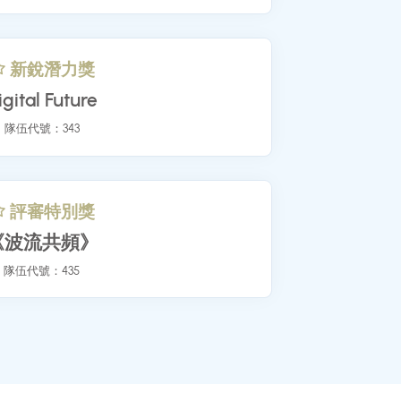
inimalist Blue&White
隊伍代號：379
新銳潛力獎
Digital Future
隊伍代號：343
評審特別獎
《波流共頻》
隊伍代號：435