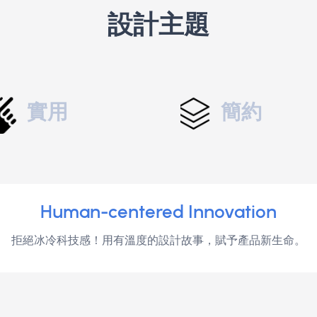
DESIGN PROJECT
設計主題
實用
簡約
Human-centered Innovation