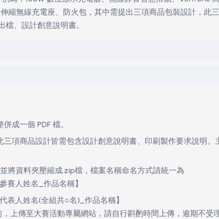
參賽者應依其居住地或就學地適用相關法律規範公開徵件，
 3 人為限。
個人或團體），嚴禁跨組或重複報名。
：100W 數位顯示充電器、無線靜音智慧滑鼠、VeriTone 
、三合一伸縮無線充電座、防火包，其中需提出三項商品包裝設
DF 輸出檔、設計創意說明書。
整併成一個 PDF 檔。