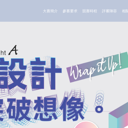
大賽簡介
參賽要求
競賽時程
評審陣